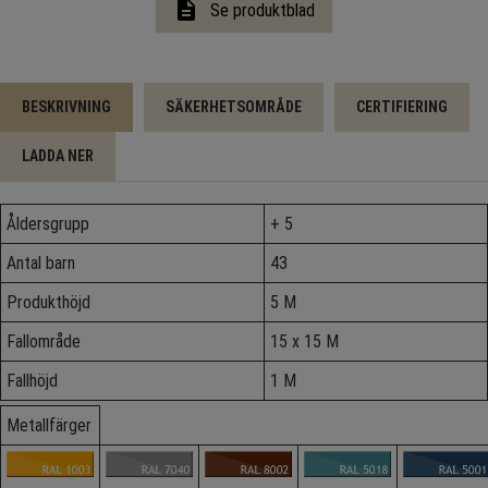
description
Se produktblad
BESKRIVNING
SÄKERHETSOMRÅDE
CERTIFIERING
LADDA NER
Åldersgrupp
+ 5
Antal barn
43
Produkthöjd
5 M
Fallområde
15 x 15 M
Fallhöjd
1 M
Metallfärger