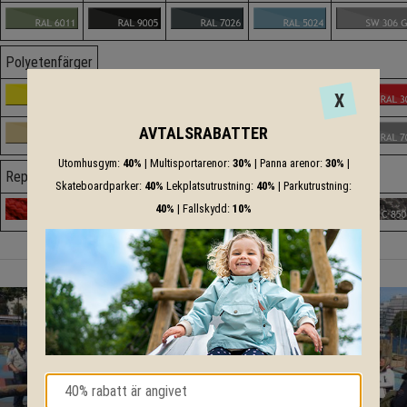
Polyetenfärger
X
AVTALSRABATTER
Utomhusgym:
40%
| Multisportarenor:
30%
| Panna arenor:
30%
|
Repfärger
Skateboardparker:
40%
Lekplatsutrustning:
40%
| Parkutrustning:
40%
| Fallskydd:
10%