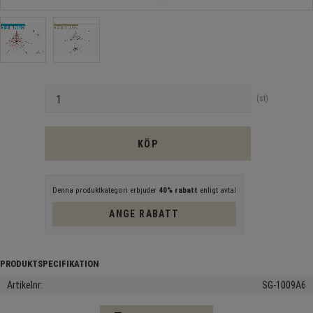
Antal
st
KÖP
Denna produktkategori erbjuder
40% rabatt
enligt avtal
ANGE RABATT
Artikelnr
SG-1009A6