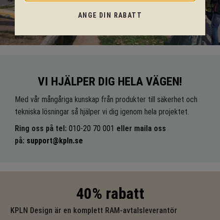
ANGE DIN RABATT
VI HJÄLPER DIG HELA VÄGEN!
Med vår mångåriga kunskap från produkter till säkerhet och
tekniska lösningar så hjälper vi dig igenom hela projektet.
Ring oss på tel:
010-20 70 001
eller maila oss
på:
support@kpln.se
40% rabatt
KPLN Design är en komplett RAM-avtalsleverantör