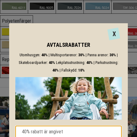
Polyetenfärger
X
AVTALSRABATTER
Utomhusgym:
40%
| Multisportarenor:
30%
| Panna arenor:
30%
|
Repfärger
Skateboardparker:
40%
Lekplatsutrustning:
40%
| Parkutrustning:
40%
| Fallskydd:
10%