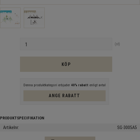
Antal
st
KÖP
Denna produktkategori erbjuder
40% rabatt
enligt avtal
ANGE RABATT
Artikelnr
SG-3005A5