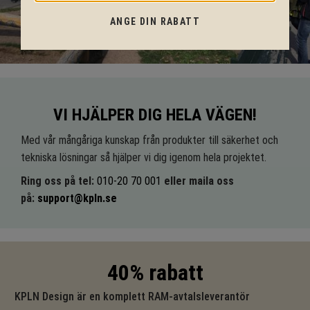
ANGE DIN RABATT
VI HJÄLPER DIG HELA VÄGEN!
Med vår mångåriga kunskap från produkter till säkerhet och
tekniska lösningar så hjälper vi dig igenom hela projektet.
Ring oss på tel:
010-20 70 001
eller maila oss
på:
support@kpln.se
40% rabatt
KPLN Design är en komplett RAM-avtalsleverantör