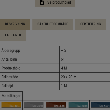
description
Se produktblad
BESKRIVNING
SÄKERHETSOMRÅDE
CERTIFIERING
LADDA NER
Åldersgrupp
+ 5
Antal barn
61
Produkthöjd
4 M
Fallområde
20 x 20 M
Fallhöjd
1 M
Metallfärger