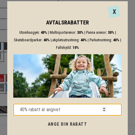
X
AVTALSRABATTER
Utomhusgym:
40%
| Multisportarenor:
30%
| Panna arenor:
30%
|
Skateboardparker:
40%
Lekplatsutrustning:
40%
| Parkutrustning:
40%
|
Fallskydd:
10%
ANGE DIN RABATT