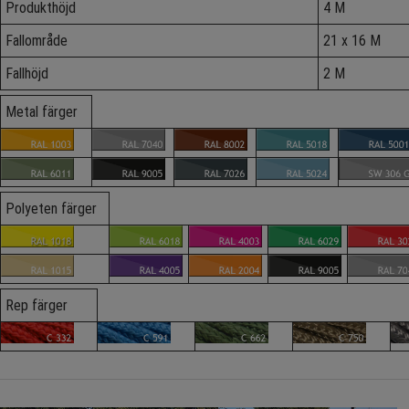
Produkthöjd
4 M
Fallområde
21 x 16 M
Fallhöjd
2 M
Metal färger
Polyeten färger
Rep färger