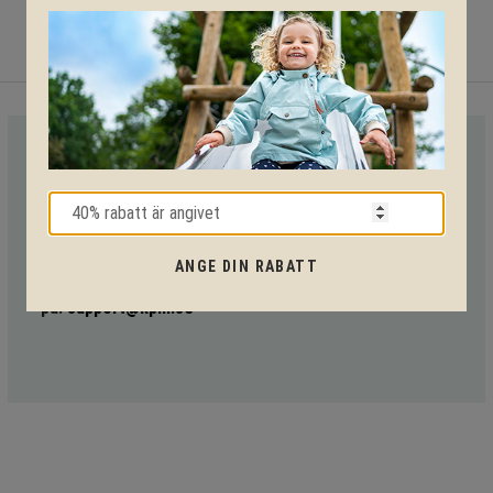
VI HJÄLPER DIG HELA VÄGEN!
Med vår mångåriga kunskap från produkter till säkerhet och
tekniska lösningar så hjälper vi dig igenom hela projektet.
ANGE DIN RABATT
Ring oss på tel:
010-20 70 001
eller maila oss
på:
support@kpln.se