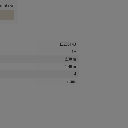
nligt avtal
LE20614U
1+
2.30 m
1.40 m
4
3 tim.