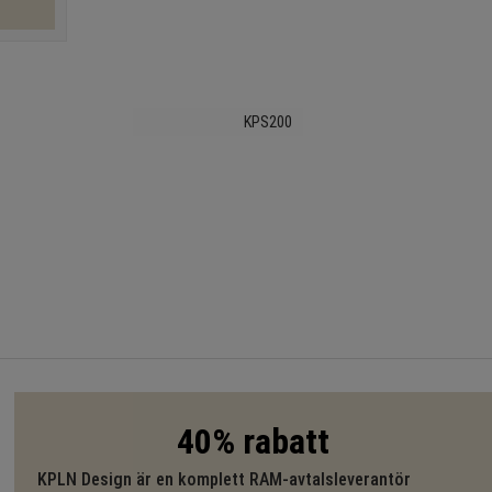
KPS200
40% rabatt
KPLN Design är en komplett RAM-avtalsleverantör