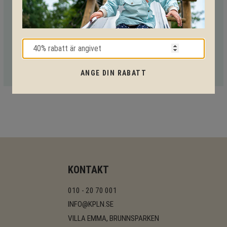
tekniska lösningar så hjälper vi dig igenom hela projektet.
Ring oss på tel:
010-20 70 001
eller maila oss
på:
support@kpln.se
ANGE DIN RABATT
KONTAKT
010 - 20 70 001
INFO@KPLN.SE
VILLA EMMA, BRUNNSPARKEN