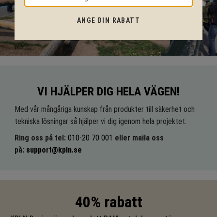
ANGE DIN RABATT
VI HJÄLPER DIG HELA VÄGEN!
Med vår mångåriga kunskap från produkter till säkerhet och
tekniska lösningar så hjälper vi dig igenom hela projektet.
Ring oss på tel:
010-20 70 001
eller maila oss
på:
support@kpln.se
40% rabatt