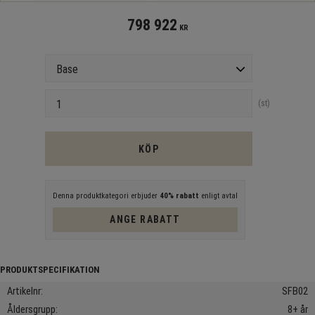
798 922
KR
Version
Antal
st
KÖP
Denna produktkategori erbjuder
40% rabatt
enligt avtal
ANGE RABATT
Artikelnr
SFB02
Åldersgrupp
8+ år