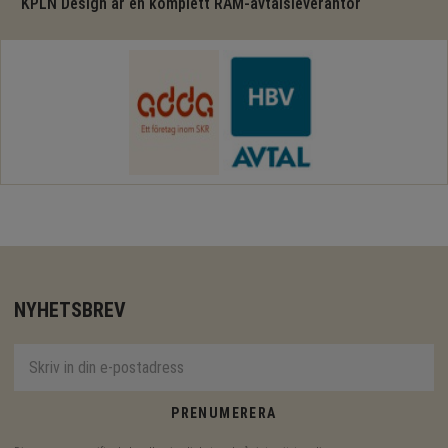
KPLN Design är en komplett RAM-avtalsleverantör
NYHETSBREV
PRENUMERERA