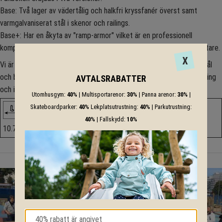
Base: Två lager av vädertålig och halkfri kryssfanér överst samt
varmgalvaniserat stål i skenor och railings.
Base+: Har en åkyta av "ramp-armor" vilket är en professionell
komposit som ger ett förhöjt åkvärde samt något mjukare och tystare.
X
Vi är flexibla och kan ta fram alternativ som passar just ert önskemål
och behov och vi kommer mer än gärna till Er för att utföra montering
AVTALSRABATTER
och installation.
Utomhusgym:
40%
| Multisportarenor:
30%
| Panna arenor:
30%
|
Skateboardparker:
40%
Lekplatsutrustning:
40%
| Parkutrustning:
40%
| Fallskydd:
10%
10.7m
9,4m