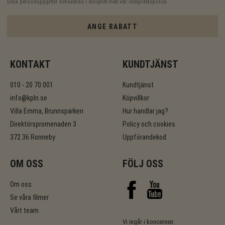
Dina personuppgifter behandlas i enlighet med vår
integritetspolicy
.
ANGE RABATT
KONTAKT
KUNDTJÄNST
010 - 20 70 001
Kundtjänst
info@kpln.se
Köpvillkor
Villa Emma, Brunnsparken
Hur handlar jag?
Direktörspromenaden 3
Policy och cookies
372 36 Ronneby
Uppförandekod
OM OSS
FÖLJ OSS
Om oss
Se våra filmer
Vårt team
Vi ingår i koncernen: