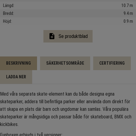
Längd
10.7 m
Bredd
9.4 m
Höjd
0.9 m
description
Se produktblad
BESKRIVNING
SÄKERHETSOMRÅDE
CERTIFIERING
LADDA NER
Med våra separata skate-element kan du både designa egna
skateparker, addera till befintliga parker eller använda dom direkt för
att skapa en plats där barn och ungdomar kan samlas. Våra populära
skateparker är mångsidiga och passar både för skateboard, BMX och
kickbikes.
Funboxen erbjuds i två versioner: