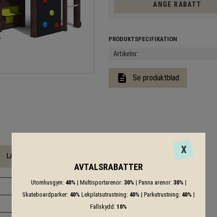
ANGE RABATT
Artikelnr
description
Se produktblad
X
LADDA NER
AVTALSRABATTER
Utomhusgym:
40%
| Multisportarenor:
30%
| Panna arenor:
30%
|
Skateboardparker:
40%
Lekplatsutrustning:
40%
| Parkutrustning:
40%
|
Fallskydd:
10%