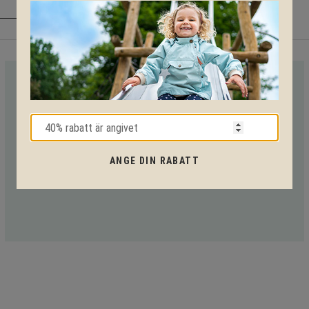
VI HJÄLPER DIG HELA VÄGEN!
Med vår mångåriga kunskap från produkter till säkerhet och
tekniska lösningar så hjälper vi dig igenom hela projektet.
ANGE DIN RABATT
Ring oss på tel:
010-20 70 001
eller maila oss
på:
support@kpln.se