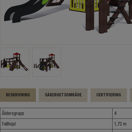
BESKRIVNING
SÄKERHETSOMRÅDE
CERTIFIERING
Åldersgrupp
4
Fallhöjd
1,72 m