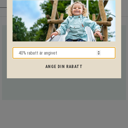
VI HJÄLPER DIG HELA VÄGEN!
Med vår mångåriga kunskap från produkter till säkerhet och
tekniska lösningar så hjälper vi dig igenom hela projektet.
ANGE DIN RABATT
Ring oss på tel:
010-20 70 001
eller maila oss
på:
support@kpln.se