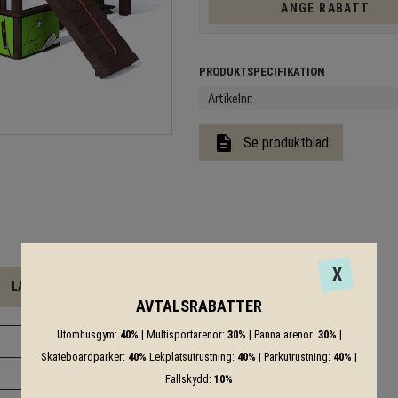
ANGE RABATT
Artikelnr
description
Se produktblad
X
LADDA NER
AVTALSRABATTER
Utomhusgym:
40%
| Multisportarenor:
30%
| Panna arenor:
30%
|
Skateboardparker:
40%
Lekplatsutrustning:
40%
| Parkutrustning:
40%
|
Fallskydd:
10%