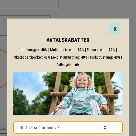
X
AVTALSRABATTER
Utomhusgym:
40%
| Multisportarenor:
30%
| Panna arenor:
30%
|
Skateboardparker:
40%
Lekplatsutrustning:
40%
| Parkutrustning:
40%
|
Fallskydd:
10%