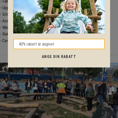
- Fallhöjd (mm): 1450
- Upphängningshöjd (universal): 1,85 – 2,58 m
- Sitsdiameter ø: ca 1,20 m
- Avstånd mellan upphängningspunkter: 1,90 m
- Minimiavstånd till ställning: 0,70 m
- Rek. max belastning (kg): ca 270
- Certifiering: EN 1176 Lekredskap
ANGE DIN RABATT