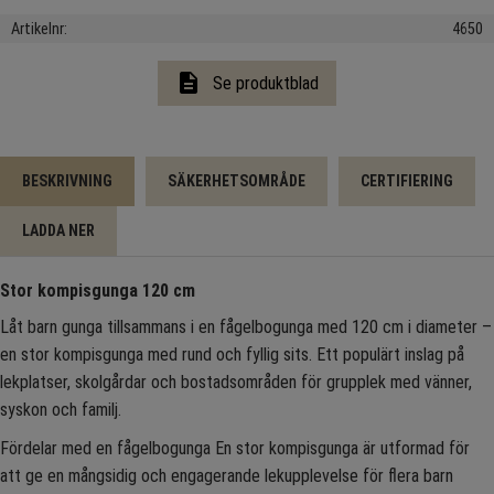
Artikelnr
4650
description
Se produktblad
BESKRIVNING
SÄKERHETSOMRÅDE
CERTIFIERING
LADDA NER
Stor kompisgunga 120 cm
Låt barn gunga tillsammans i en fågelbogunga med 120 cm i diameter –
en stor kompisgunga med rund och fyllig sits. Ett populärt inslag på
lekplatser, skolgårdar och bostadsområden för grupplek med vänner,
syskon och familj.
Fördelar med en fågelbogunga En stor kompisgunga är utformad för
att ge en mångsidig och engagerande lekupplevelse för flera barn