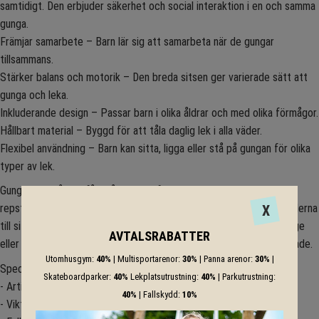
samtidigt. Den erbjuder säkerhet och social interaktion i en och samma
gunga.
Främjar samarbete – Barn lär sig att samarbeta när de gungar
tillsammans.
Stärker balans och motorik – Den breda sitsen ger varierade sätt att
gunga och leka.
Inkluderande design – Passar barn i olika åldrar och med olika förmågor.
Hållbart material – Byggd för att tåla daglig lek i alla väder.
Flexibel användning – Barn kan sitta, ligga eller stå på gungan för olika
typer av lek.
Gungsitsen går att få i många olika färger och kombinationer –
repstoppningen kan fås i blå, grön, röd, beige och svart. Plastlamellerna
X
till sittdelen går att få i neongrön, mörkgrön, blå, gul, röd, rosa, beige
AVTALSRABATTER
eller svart. Färgerna går att få som enfärgat eller 2 olika kombinerade.
Utomhusgym:
40%
| Multisportarenor:
30%
| Panna arenor:
30%
|
Specifikation
Skateboardparker:
40%
Lekplatsutrustning:
40%
| Parkutrustning:
- Artikelnummer: 4650
40%
| Fallskydd:
10%
- Vikt (kg): 40