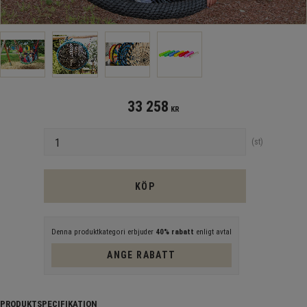
33 258
KR
Antal
st
KÖP
Denna produktkategori erbjuder
40% rabatt
enligt avtal
ANGE RABATT