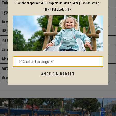
Takdesign
Pulpettak
Skateboardparker:
40%
Lekplatsutrustning:
40%
| Parkutrustning:
40%
| Fallskydd:
10%
Typ
Stuga
Area
13,6 m2
Höjd
2810 mm
Insulation
Nej
Längd
3300 mm
Altan
Nej
Antal Rum
1 st
ANGE DIN RABATT
Bredd
4520 mm