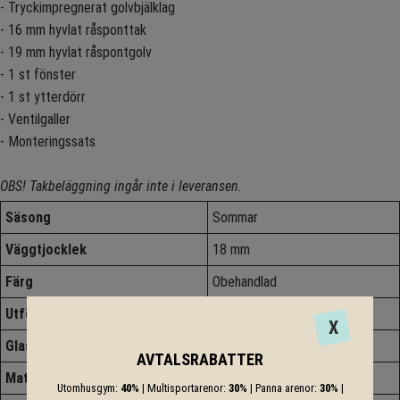
- Tryckimpregnerat golvbjälklag
- 16 mm hyvlat råsponttak
- 19 mm hyvlat råspontgolv
- 1 st fönster
- 1 st ytterdörr
- Ventilgaller
- Monteringssats
OBS! Takbeläggning ingår inte i leveransen.
Säsong
Sommar
Väggtjocklek
18 mm
Färg
Obehandlad
Utförande
Byggelement
X
Glas
2-Glas
AVTALSRABATTER
Material
Trä
Utomhusgym:
40%
| Multisportarenor:
30%
| Panna arenor:
30%
|