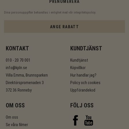
PRENUMERERA
Dina personuppgifter behandlas i enlighet med vår
integritetspolicy
.
ANGE RABATT
KONTAKT
KUNDTJÄNST
010 - 20 70 001
Kundtjänst
info@kpln.se
Köpvillkor
Villa Emma, Brunnsparken
Hur handlar jag?
Direktörspromenaden 3
Policy och cookies
372 36 Ronneby
Uppförandekod
OM OSS
FÖLJ OSS
Om oss
Se våra filmer