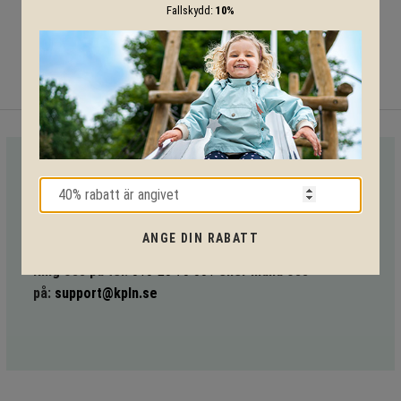
Fallskydd:
10%
VI HJÄLPER DIG HELA VÄGEN!
Med vår mångåriga kunskap från produkter till säkerhet och
ANGE DIN RABATT
tekniska lösningar så hjälper vi dig igenom hela projektet.
Ring oss på tel:
010-20 70 001
eller maila oss
på:
support@kpln.se