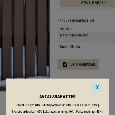
ANGE RABATT
Artikelnr
Materialbeskrivning
Underhållsplan
description
Se produktblad
X
AVTALSRABATTER
Utomhusgym:
40%
| Multisportarenor:
30%
| Panna arenor:
30%
|
Skateboardparker:
40%
Lekplatsutrustning:
40%
| Parkutrustning:
40%
|