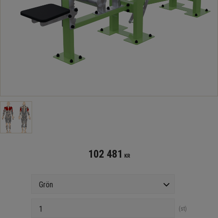
102 481
KR
Färg
Antal
st