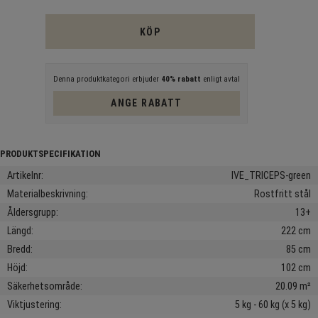
KÖP
Denna produktkategori erbjuder
40% rabatt
enligt avtal
ANGE RABATT
Artikelnr
IVE_TRICEPS-green
Materialbeskrivning
Rostfritt stål
Åldersgrupp
13+
Längd
222 cm
Bredd
85 cm
Höjd
102 cm
Säkerhetsområde
20.09 m²
Viktjustering
5 kg - 60 kg (x 5 kg)