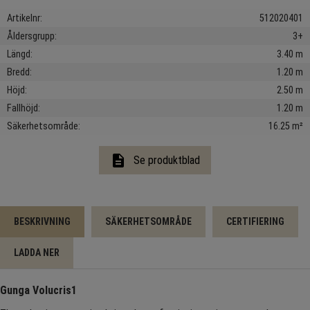
Artikelnr
512020401
Åldersgrupp
3+
Längd
3.40 m
Bredd
1.20 m
Höjd
2.50 m
Fallhöjd
1.20 m
Säkerhetsområde
16.25 m²
description
Se produktblad
BESKRIVNING
SÄKERHETSOMRÅDE
CERTIFIERING
LADDA NER
Gunga Volucris1