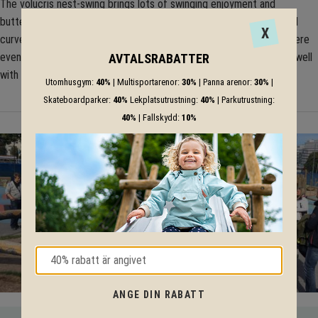
The volucris nest-swing brings lots of swinging enjoyment and
butterflies in the stomach to the playground. Two elegantly arched
X
curves of stainless steel bear the stable basket made of rope, where
even little birds can experience flight. The design goes extremely well
AVTALSRABATTER
with the orbis circular swing.
Utomhusgym:
40%
| Multisportarenor:
30%
| Panna arenor:
30%
|
Skateboardparker:
40%
Lekplatsutrustning:
40%
| Parkutrustning:
40%
| Fallskydd:
10%
ANGE DIN RABATT