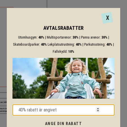
X
AVTALSRABATTER
Utomhusgym:
40%
| Multisportarenor:
30%
| Panna arenor:
30%
|
Skateboardparker:
40%
Lekplatsutrustning:
40%
| Parkutrustning:
40%
|
Fallskydd:
10%
ANGE DIN RABATT