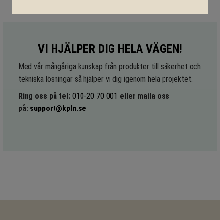
VI HJÄLPER DIG HELA VÄGEN!
Med vår mångåriga kunskap från produkter till säkerhet och
tekniska lösningar så hjälper vi dig igenom hela projektet.
Ring oss på tel:
010-20 70 001
eller maila oss
på:
support@kpln.se