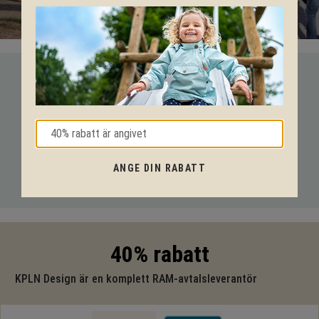
VI HJÄLPER DIG HELA VÄGEN!
Med vår mångåriga kunskap från produkter till säkerhet och
tekniska lösningar så hjälper vi dig igenom hela projektet.
Ring oss på tel:
010-20 70 001
eller maila oss
ANGE DIN RABATT
på:
support@kpln.se
40% rabatt
KPLN Design är en komplett RAM-avtalsleverantör