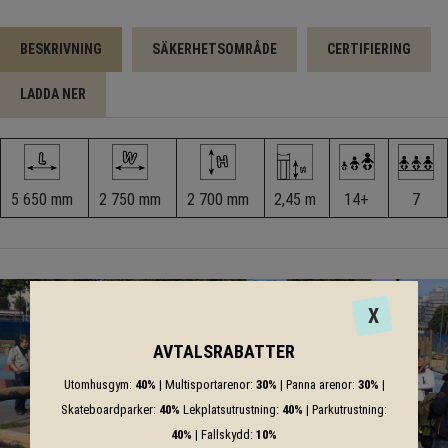
BESKRIVNING
SÄKERHETSOMRÅDE
CERTIFIERING
LADDA NER
5 650 mm
2 750 mm
2 700 mm
2,45 m
14+
7
X
AVTALSRABATTER
Utomhusgym:
40%
| Multisportarenor:
30%
| Panna arenor:
30%
|
Skateboardparker:
40%
Lekplatsutrustning:
40%
| Parkutrustning:
40%
| Fallskydd:
10%