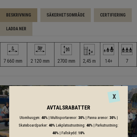
BESKRIVNING
SÄKERHETSOMRÅDE
CERTIFIERING
LADDA NER
7 660 mm
2 120 mm
2700 mm
2,45 m
14+
7
X
AVTALSRABATTER
Utomhusgym:
40%
| Multisportarenor:
30%
| Panna arenor:
30%
|
Skateboardparker:
40%
Lekplatsutrustning:
40%
| Parkutrustning:
40%
| Fallskydd:
10%