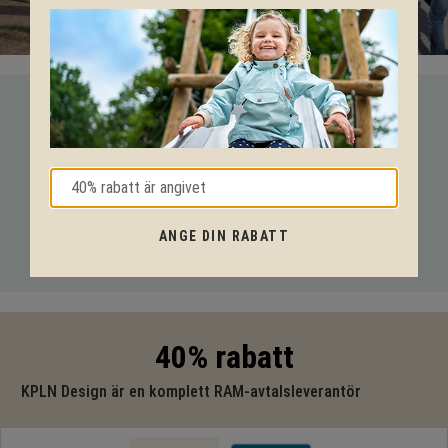
VI HJÄLPER DIG HELA VÄGEN!
Med vår mångåriga kunskap från produkter till säkerhet och
tekniska lösningar så hjälper vi dig igenom hela projektet.
Ring oss på tel:
010-20 70 001
eller maila oss
ANGE DIN RABATT
på:
support@kpln.se
40% rabatt
KPLN Design är en komplett RAM-avtalsleverantör