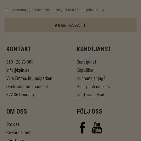
Dina personuppgifter behandlas i enlighet med vår
integritetspolicy
.
ANGE RABATT
KONTAKT
KUNDTJÄNST
010 - 20 70 001
Kundtjänst
info@kpln.se
Köpvillkor
Villa Emma, Brunnsparken
Hur handlar jag?
Direktörspromenaden 3
Policy och cookies
372 36 Ronneby
Uppförandekod
OM OSS
FÖLJ OSS
Om oss
Se våra filmer
Vårt team