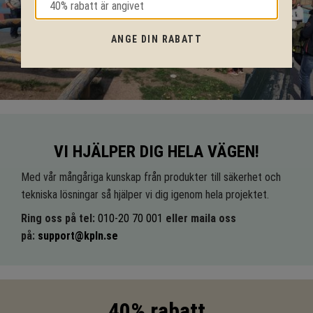
ANGE DIN RABATT
VI HJÄLPER DIG HELA VÄGEN!
Med vår mångåriga kunskap från produkter till säkerhet och
tekniska lösningar så hjälper vi dig igenom hela projektet.
Ring oss på tel:
010-20 70 001
eller maila oss
på:
support@kpln.se
40% rabatt