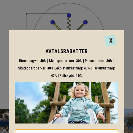
X
AVTALSRABATTER
Utomhusgym:
40%
| Multisportarenor:
30%
| Panna arenor:
30%
|
Skateboardparker:
40%
Lekplatsutrustning:
40%
| Parkutrustning:
40%
| Fallskydd:
10%