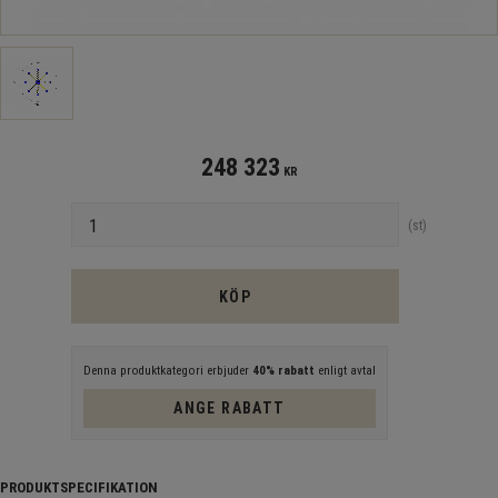
248 323
KR
Antal
st
KÖP
Denna produktkategori erbjuder
40% rabatt
enligt avtal
ANGE RABATT