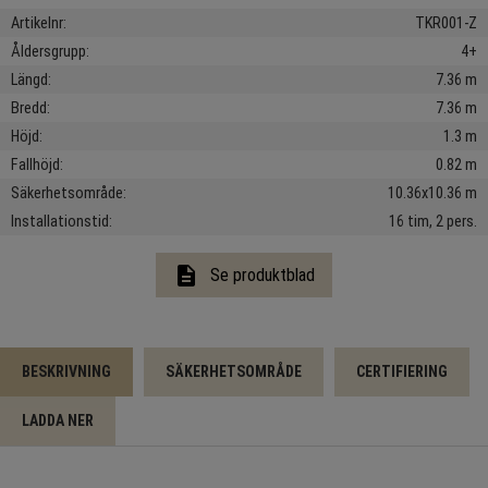
Artikelnr
TKR001-Z
Åldersgrupp
4+
Längd
7.36 m
Bredd
7.36 m
Höjd
1.3 m
Fallhöjd
0.82 m
Säkerhetsområde
10.36x10.36 m
Installationstid
16 tim, 2 pers.
description
Se produktblad
BESKRIVNING
SÄKERHETSOMRÅDE
CERTIFIERING
LADDA NER