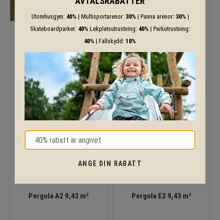
AVTALSRABATTER
Utomhusgym:
40%
| Multisportarenor:
30%
| Panna arenor:
30%
|
Skateboardparker:
40%
Lekplatsutrustning:
40%
| Parkutrustning:
40%
| Fallskydd:
10%
Lucy 12,2 m²
Pergola 9,43 m²
ANGE DIN RABATT
Pergola A2 9,43 m²
Pergola E2 9,43 m²