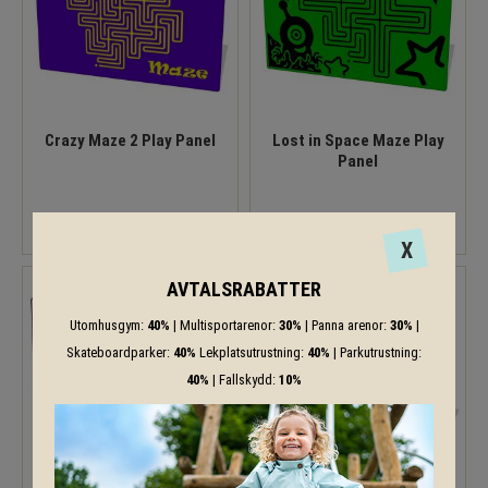
Crazy Maze 2 Play Panel
Lost in Space Maze Play
Panel
X
AVTALSRABATTER
Utomhusgym:
40%
| Multisportarenor:
30%
| Panna arenor:
30%
|
Skateboardparker:
40%
Lekplatsutrustning:
40%
| Parkutrustning:
40%
| Fallskydd:
10%