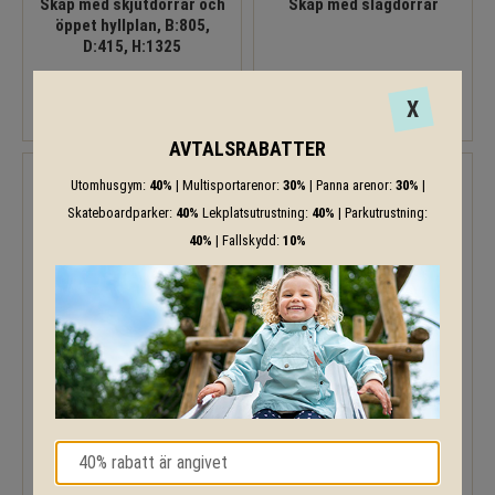
Skåp med skjutdörrar och
Skåp med slagdörrar
öppet hyllplan, B:805,
D:415, H:1325
X
AVTALSRABATTER
Utomhusgym:
40%
| Multisportarenor:
30%
| Panna arenor:
30%
|
Skateboardparker:
40%
Lekplatsutrustning:
40%
| Parkutrustning:
40%
| Fallskydd:
10%
Skåp med slagdörrar
Skåp med slagdörrar och
tre öppna hyllplan, B:805,
D:415, H:1725