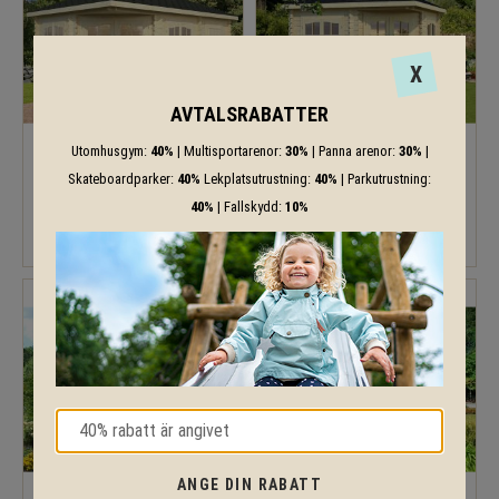
X
AVTALSRABATTER
Utomhusgym:
40%
| Multisportarenor:
30%
| Panna arenor:
30%
|
Melanie 10,7 m²
Melanie 6,6 m²
Skateboardparker:
40%
Lekplatsutrustning:
40%
| Parkutrustning:
40%
| Fallskydd:
10%
ANGE DIN RABATT