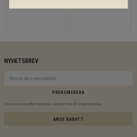
Melanie 6,8 m²
Melanie 9,6 m²
NYHETSBREV
PRENUMERERA
Dina personuppgifter behandlas i enlighet med vår
integritetspolicy
.
ANGE RABATT