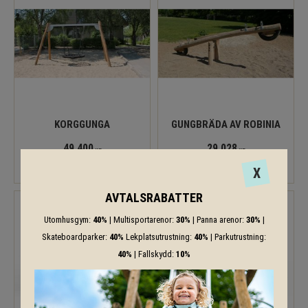
KORGGUNGA
GUNGBRÄDA AV ROBINIA
49 400
29 028
KR
KR
X
AVTALSRABATTER
Utomhusgym:
40%
| Multisportarenor:
30%
| Panna arenor:
30%
|
Skateboardparker:
40%
Lekplatsutrustning:
40%
| Parkutrustning:
40%
| Fallskydd:
10%