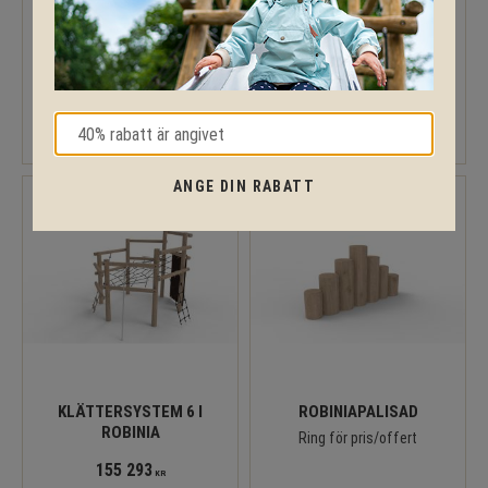
KLÄTTERSYSTEM 3 I
KLÄTTERSYSTEM 4 I
ROBINIA
ROBINIA
80 053
118 813
KR
KR
ANGE DIN RABATT
KLÄTTERSYSTEM 6 I
ROBINIAPALISAD
ROBINIA
Ring för pris/offert
155 293
KR