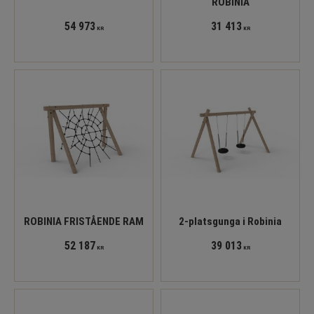
ROBINIA
54 973
31 413
KR
KR
ROBINIA FRISTÅENDE RAM
2-platsgunga i Robinia
52 187
39 013
KR
KR