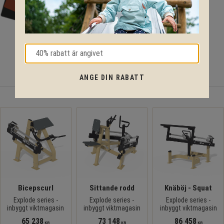
ANGE DIN RABATT
Du kanske också gillar
Bicepscurl
Sittande rodd
Knäböj - Squat
Explode series -
Explode series -
Explode series -
inbyggt viktmagasin
inbyggt viktmagasin
inbyggt viktmagasin
65 238
73 148
86 458
KR
KR
KR