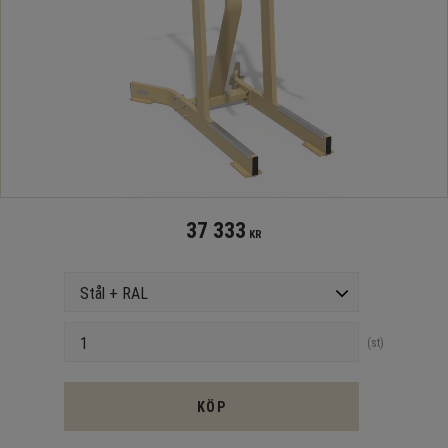
37 333
KR
Version
Antal
st
KÖP