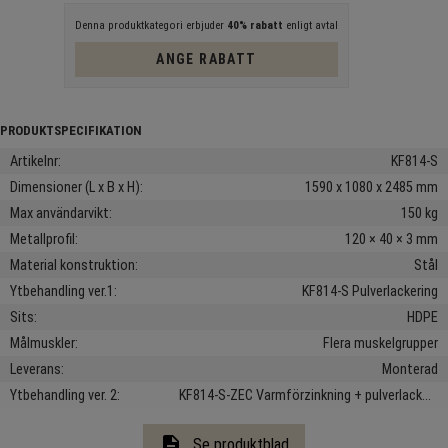
Denna produktkategori erbjuder
40% rabatt
enligt avtal
ANGE RABATT
Artikelnr
KF814-S
Dimensioner (L x B x H)
1590 x 1080 x 2485 mm
Max användarvikt
150 kg
Metallprofil
120 × 40 × 3 mm
Material konstruktion
Stål
Ytbehandling ver.1
KF814-S Pulverlackering
Sits
HDPE
Målmuskler
Flera muskelgrupper
Leverans
Monterad
Ytbehandling ver. 2
KF814-S-ZEC Varmförzinkning + pulverlackering
description
Se produktblad