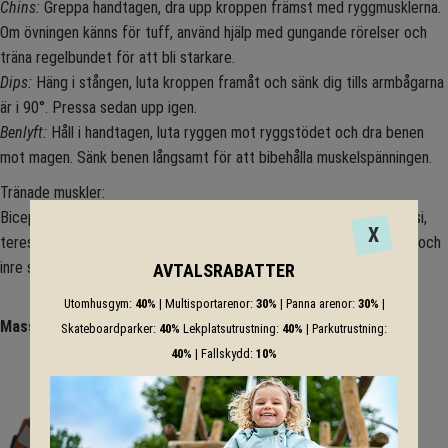
Chins:
Greppa handtagen, dra upp kroppen främst med ryggmusklerna.
Om övningen känns för tuff, använd hjälp med gungande rörelser och
träna regelbundet för att bli starkare.
Dips:
Häng i stången, luta kroppen framåt och sänk dig tills armbågarna
är i 90°. Pressa sedan upp igen.
Benlyft:
Håll i handtagen, luta ryggen mot ryggstödet och dra benen
mot magen. Sänk benen långsamt för att bibehålla muskelspänningen.
Tränade muskler:
Biceps, triceps, brachialis, brachioradialis, trapezius, latissimus dorsi,
X
teres major, rhomboideus major, pectoralis major, deltoideus, yttre och
inre sneda magmuskler.
AVTALSRABATTER
Utomhusgym:
40%
| Multisportarenor:
30%
| Panna arenor:
30%
|
Massor av färger - utforska RAL-koderna.
Skateboardparker:
40%
Lekplatsutrustning:
40%
| Parkutrustning:
40%
| Fallskydd:
10%