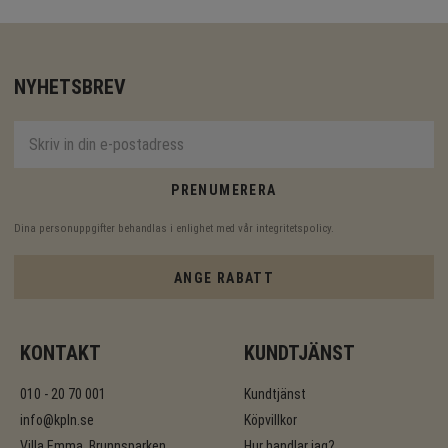
NYHETSBREV
PRENUMERERA
Dina personuppgifter behandlas i enlighet med vår
integritetspolicy
.
ANGE RABATT
KONTAKT
KUNDTJÄNST
010 - 20 70 001
Kundtjänst
info@kpln.se
Köpvillkor
Villa Emma, Brunnsparken
Hur handlar jag?