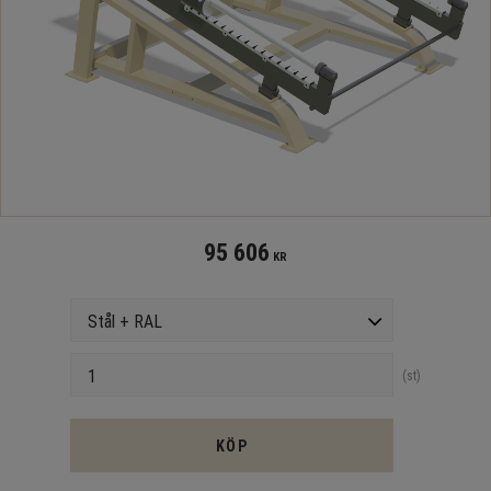
95 606
KR
Version
Antal
st
KÖP