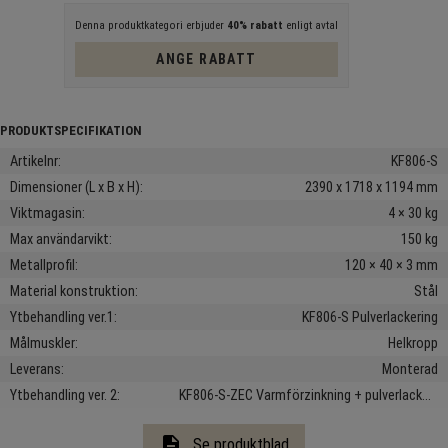
Denna produktkategori erbjuder
40% rabatt
enligt avtal
ANGE RABATT
Artikelnr
KF806-S
Dimensioner (L x B x H)
2390 x 1718 x 1194 mm
Viktmagasin
4 × 30 kg
Max användarvikt
150 kg
Metallprofil
120 × 40 × 3 mm
Material konstruktion
Stål
Ytbehandling ver.1
KF806-S Pulverlackering
Målmuskler
Helkropp
Leverans
Monterad
Ytbehandling ver. 2
KF806-S-ZEC Varmförzinkning + pulverlackering
description
Se produktblad