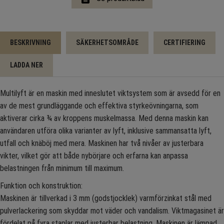
BESKRIVNING
SÄKERHETSOMRÅDE
CERTIFIERING
LADDA NER
Multilyft är en maskin med inneslutet viktsystem som är avsedd för en
av de mest grundläggande och effektiva styrkeövningarna, som
aktiverar cirka ¾ av kroppens muskelmassa. Med denna maskin kan
användaren utföra olika varianter av lyft, inklusive sammansatta lyft,
utfall och knäböj med mera. Maskinen har två nivåer av justerbara
vikter, vilket gör att både nybörjare och erfarna kan anpassa
belastningen från minimum till maximum.
Funktion och konstruktion:
Maskinen är tillverkad i 3 mm (godstjocklek) varmförzinkat stål med
pulverlackering som skyddar mot väder och vandalism. Viktmagasinet är
fördelat på fyra staplar med justerbar belastning. Maskinen är lämpad