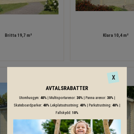
Britta 19,7 m²
Klara 10,4 m²
X
AVTALSRABATTER
Utomhusgym:
40%
| Multisportarenor:
30%
| Panna arenor:
30%
|
Skateboardparker:
40%
Lekplatsutrustning:
40%
| Parkutrustning:
40%
|
Fallskydd:
10%