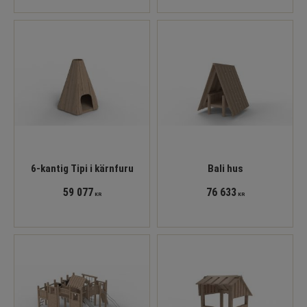
6-kantig Tipi i kärnfuru
Bali hus
59 077
76 633
KR
KR