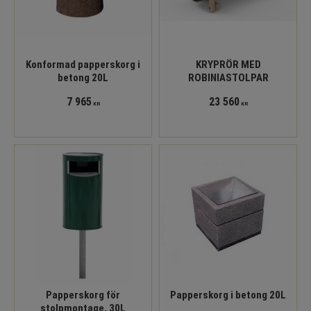
Konformad papperskorg i
KRYPRÖR MED
betong 20L
ROBINIASTOLPAR
7 965
23 560
KR
KR
Papperskorg för
Papperskorg i betong 20L
stolpmontage, 30L