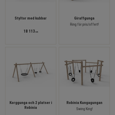
Styltor med kubbar
Giraffgunga
Ring för pris/offert!
18 113
KR
Korggunga och 2 platser i
Robinia Kungagungan
Robinia
Swing King!