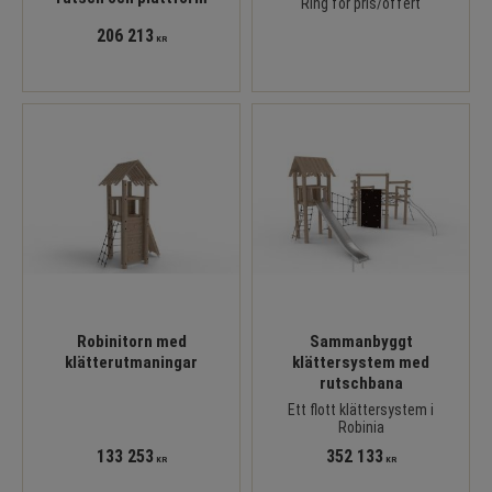
Ring för pris/offert
206 213
KR
Robinitorn med
Sammanbyggt
klätterutmaningar
klättersystem med
rutschbana
Ett flott klättersystem i
Robinia
133 253
352 133
KR
KR