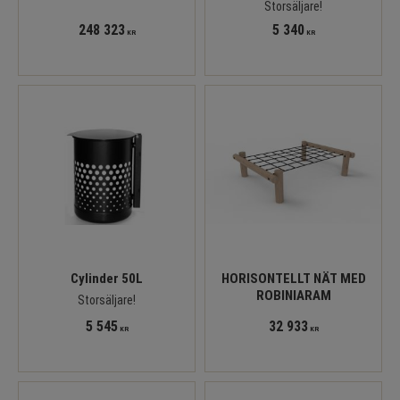
Storsäljare!
248 323
5 340
KR
KR
Cylinder 50L
HORISONTELLT NÄT MED
ROBINIARAM
Storsäljare!
5 545
32 933
KR
KR