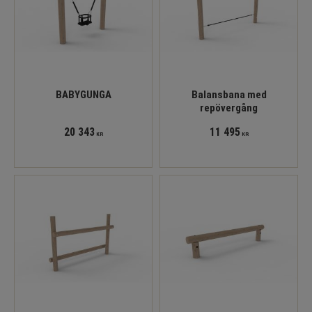
BABYGUNGA
Balansbana med
repövergång
20 343
11 495
KR
KR