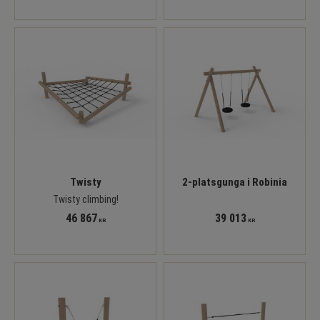
Twisty
2-platsgunga i Robinia
Twisty climbing!
46 867
39 013
KR
KR