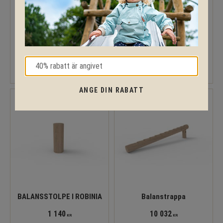
BALANSNÄT I ROBINIA
BALANSSTEG PLATTA Ø
30CM
19 253
3 293
KR
KR
ANGE DIN RABATT
BALANSSTOLPE I ROBINIA
Balanstrappa
1 140
10 032
KR
KR