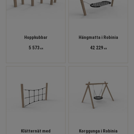
Hoppkubbar
Hängmatta i Robinia
5 573
42 229
KR
KR
Klätternät med
Korggunga i Robinia