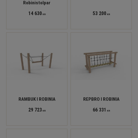
Robinistolpar
14 630
53 200
KR
KR
RAMBUK I ROBINIA
REPBRO I ROBINIA
29 723
66 331
KR
KR