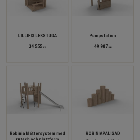
LILLIFIX LEKSTUGA
Pumpstation
34 555
49 907
KR
KR
Robinia klättersystem med
ROBINIAPALISAD
rutsch och plattform