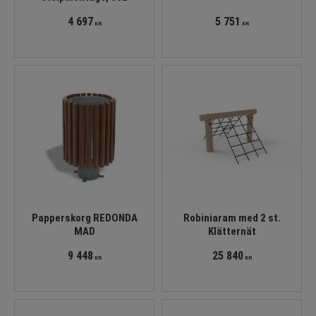
4 697
5 751
KR
KR
Papperskorg REDONDA
Robiniaram med 2 st.
MAD
Klätternät
9 448
25 840
KR
KR