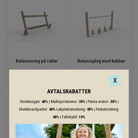
Balansering på rullar
Balansgång med kubbar
24 320
14 978
KR
KR
X
AVTALSRABATTER
Utomhusgym:
40%
| Multisportarenor:
30%
| Panna arenor:
30%
|
Skateboardparker:
40%
Lekplatsutrustning:
40%
| Parkutrustning:
40%
| Fallskydd:
10%