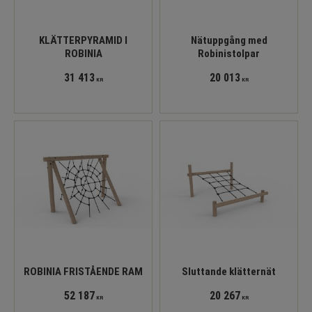
KLÄTTERPYRAMID I
Nätuppgång med
ROBINIA
Robinistolpar
31 413
20 013
KR
KR
ROBINIA FRISTÅENDE RAM
Sluttande klätternät
52 187
20 267
KR
KR