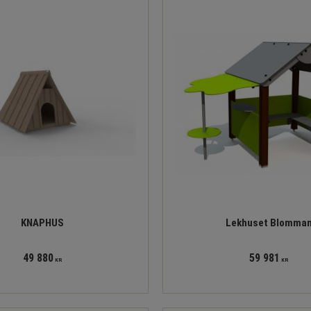
KNAPHUS
Lekhuset Blomma
49 880
59 981
KR
KR