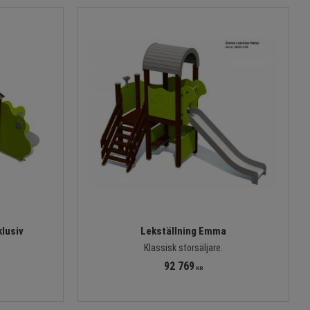
lusiv
Lekställning Emma
Klassisk storsäljare.
92 769
KR