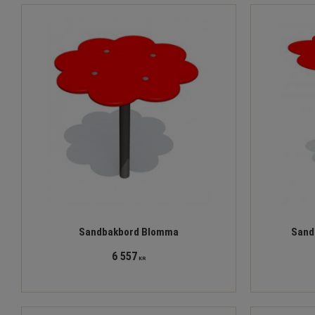
Sandbakbord Blomma
Sand
6 557
KR