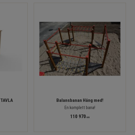
VTAVLA
Balansbanan Häng med!
En komplett bana!
110 970
KR