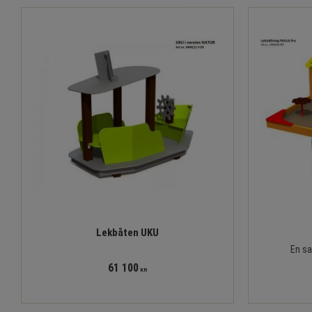
Lekbåten UKU
En sa
61 100
KR