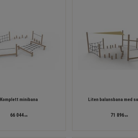
Komplett minibana
Liten balansbana med so
66 044
71 896
KR
KR