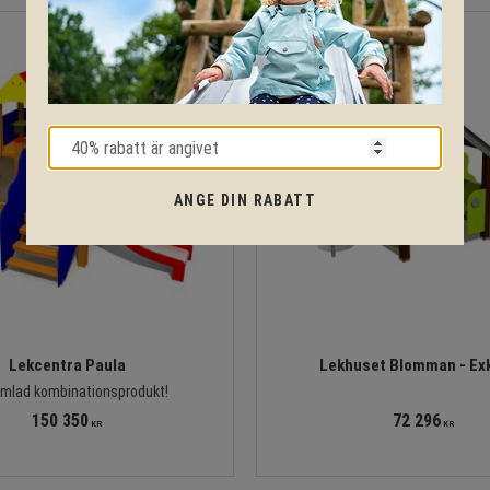
ANGE DIN RABATT
Lekcentra Paula
Lekhuset Blomman - Exk
mlad kombinationsprodukt!
150 350
72 296
KR
KR