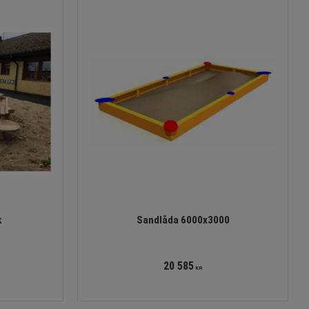
k
Sandlåda 6000x3000
20 585
KR