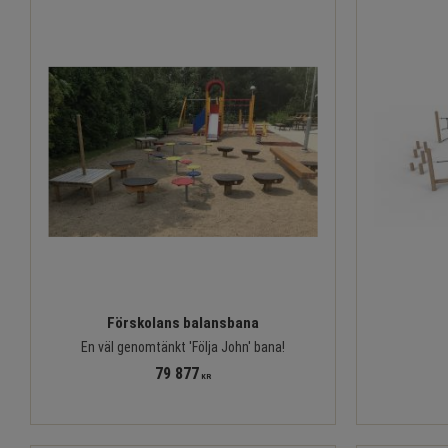
Förskolans balansbana
En väl genomtänkt 'Följa John' bana!
79 877
KR