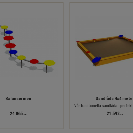
Balansormen
Sandlåda 4x4 mete
Vår traditionella sandlåda - perfekt 
24 065
21 592
KR
KR